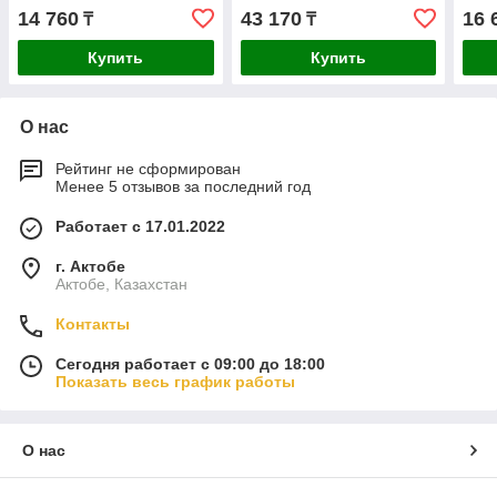
8шт. 37400405
SMART 12шт. 06381204
30шт
14 760
43 170
16 
₸
₸
Купить
Купить
О нас
Рейтинг не сформирован
Менее 5 отзывов за последний год
Работает с 17.01.2022
г. Актобе
Актобе, Казахстан
Контакты
Сегодня работает с 09:00 до 18:00
Показать весь график работы
О нас