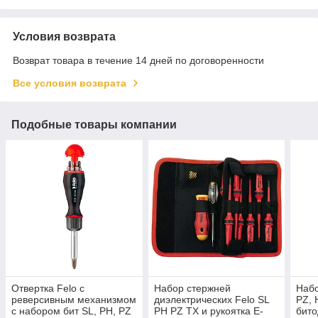
Условия возврата
Возврат товара в течение 14 дней по договоренности
Все условия возврата
Подобные товары компании
Отвертка Felo с
Набор стержней
Набо
реверсивным механизмом
диэлектрических Felo SL
PZ, 
с набором бит SL, PH, PZ
PH PZ TX и рукоятка E-
бито