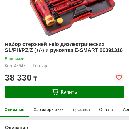
Набор стержней Felo диэлектрических
SL/PH/PZ/Z (+/-) и рукоятка E-SMART 06391316
В наличии
Код: 45947
Розница
38 330
₸
Купить
Описание
Характеристики
Доставка
Оплата
Усл
Описание