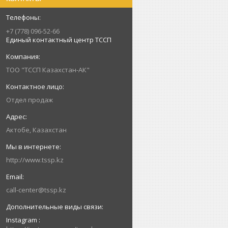
+7 (778) 096-52-66
Единый контактный центр ТССП
ТОО "ТССП Казахстан-АК"
Отдел продаж
Актобе, Казахстан
http://www.tssp.kz
call-center@tssp.kz
Instagram