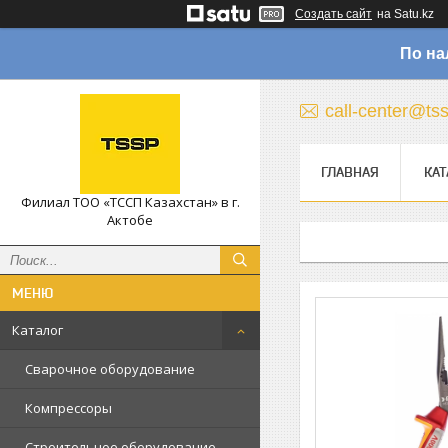
Создать сайт
на Satu.kz
По на
call-center@ts
ГЛАВНАЯ
КАТ
Филиал ТОО «ТССП Казахстан» в г.
Актобе
Каталог
Сварочное оборудование
Компрессоры
Строительное оборудование