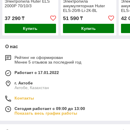
Электропила Huter ELS
Электропила
Эле
2000P 70/10/3
аккумуляторная Huter
акку
ELS-20/8-Li-2К-BL
ELS-
70/10/40
37 290
51 590
42 
₸
₸
Купить
Купить
О нас
Рейтинг не сформирован
Менее 5 отзывов за последний год
Работает с 17.01.2022
г. Актобе
Актобе, Казахстан
Контакты
Сегодня работает с 09:00 до 13:00
Показать весь график работы