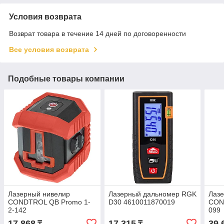
Условия возврата
Возврат товара в течение 14 дней по договоренности
Все условия возврата
Подобные товары компании
Лазерный нивелир
Лазерный дальномер RGK
Лаз
CONDTROL QB Promo 1-
D30 4610011870019
COND
2-142
099
17 868
17 315
39 
₸
₸