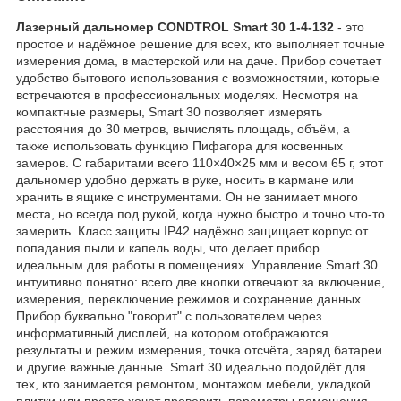
Лазерный дальномер CONDTROL Smart 30 1-4-132
- это
простое и надёжное решение для всех, кто выполняет точные
измерения дома, в мастерской или на даче. Прибор сочетает
удобство бытового использования с возможностями, которые
встречаются в профессиональных моделях. Несмотря на
компактные размеры, Smart 30 позволяет измерять
расстояния до 30 метров, вычислять площадь, объём, а
также использовать функцию Пифагора для косвенных
замеров. С габаритами всего 110×40×25 мм и весом 65 г, этот
дальномер удобно держать в руке, носить в кармане или
хранить в ящике с инструментами. Он не занимает много
места, но всегда под рукой, когда нужно быстро и точно что-то
замерить. Класс защиты IP42 надёжно защищает корпус от
попадания пыли и капель воды, что делает прибор
идеальным для работы в помещениях. Управление Smart 30
интуитивно понятно: всего две кнопки отвечают за включение,
измерения, переключение режимов и сохранение данных.
Прибор буквально "говорит" с пользователем через
информативный дисплей, на котором отображаются
результаты и режим измерения, точка отсчёта, заряд батареи
и другие важные данные. Smart 30 идеально подойдёт для
тех, кто занимается ремонтом, монтажом мебели, укладкой
плитки или просто хочет проверить параметры помещения.