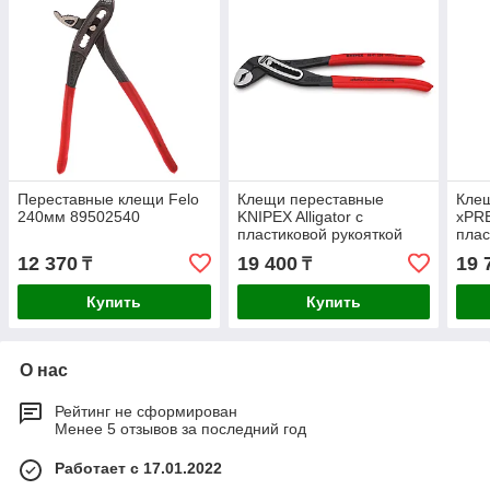
Переставные клещи Felo
Клещи переставные
Кле
240мм 89502540
KNIPEX Alligator с
xPRE
пластиковой рукояткой
плас
250мм 8801250
Indu
12 370
19 400
19 
₸
₸
Купить
Купить
О нас
Рейтинг не сформирован
Менее 5 отзывов за последний год
Работает с 17.01.2022