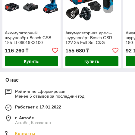
Аккумуляторный
Аккумуляторная дрель-
Акку
шуруповёрт Bosch GSB
шуруповёрт Bosch GSR
шур
185-LI 06019K3100
12V-35 Full Set C&G
180-
06019H3003
060
116 260
155 680
92 
₸
₸
Купить
Купить
О нас
Рейтинг не сформирован
Менее 5 отзывов за последний год
Работает с 17.01.2022
г. Актобе
Актобе, Казахстан
Контакты