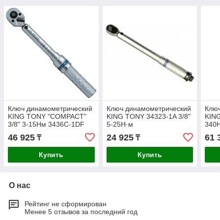
Ключ динамометрический
Ключ динамометрический
Клю
KING TONY "COMPACT"
KING TONY 34323-1A 3/8"
KIN
3/8" 3-15Нм 3436C-1DF
5-25Н·м
340
46 925
24 925
61 
₸
₸
Купить
Купить
О нас
Рейтинг не сформирован
Менее 5 отзывов за последний год