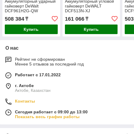
Аккумуляторный ударный
Аккумуляторный угловой
Акк
гайковерт DeWalt
гайковерт DeWALT
гайк
DCF961H2G-QW
DCF513N-XJ
DCF
508 384
161 066
503
₸
₸
Купить
Купить
О нас
Рейтинг не сформирован
Менее 5 отзывов за последний год
Работает с 17.01.2022
г. Актобе
Актобе, Казахстан
Контакты
Сегодня работает с 09:00 до 13:00
Показать весь график работы