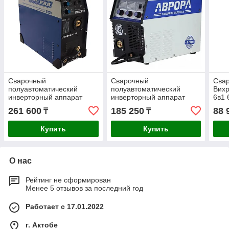
Сварочный
Сварочный
Сва
полуавтоматический
полуавтоматический
Вих
инверторный аппарат
инверторный аппарат
6в1 
Aurora-Pro OVERMAN 185
АВРОРА ДИНАМИКА 1800
261 600
185 250
88 
₸
₸
26643
29078
Купить
Купить
О нас
Рейтинг не сформирован
Менее 5 отзывов за последний год
Работает с 17.01.2022
г. Актобе