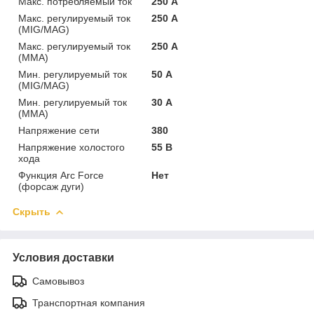
Макс. потребляемый ток
250 А
Макс. регулируемый ток
250 А
(MIG/MAG)
Макс. регулируемый ток
250 А
(MMA)
Мин. регулируемый ток
50 А
(MIG/MAG)
Мин. регулируемый ток
30 А
(MMA)
Напряжение сети
380
Напряжение холостого
55 В
хода
Функция Arc Force
Нет
(форсаж дуги)
Скрыть
Условия доставки
Самовывоз
Транспортная компания