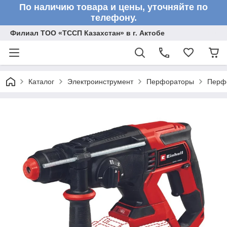
По наличию товара и цены, уточняйте по
телефону.
Филиал ТОО «ТССП Казахстан» в г. Актобе
Каталог
Электроинструмент
Перфораторы
Перф