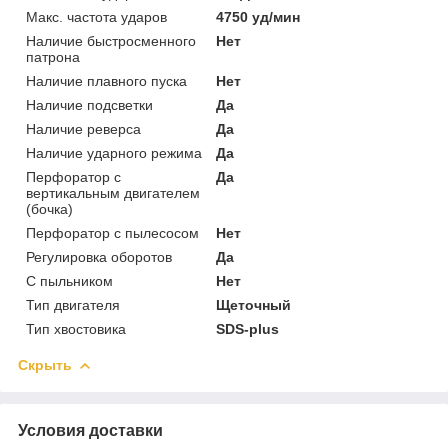
Макс. частота ударов
4750 уд/мин
Наличие быстросменного
Нет
патрона
Наличие плавного пуска
Нет
Наличие подсветки
Да
Наличие реверса
Да
Наличие ударного режима
Да
Перфоратор с
Да
вертикальным двигателем
(бочка)
Перфоратор с пылесосом
Нет
Регулировка оборотов
Да
С пыльником
Нет
Тип двигателя
Щеточный
Тип хвостовика
SDS-plus
Скрыть
Условия доставки