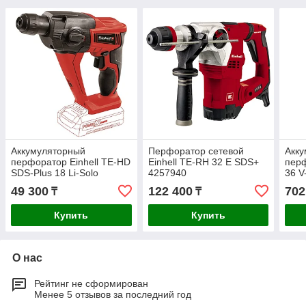
Аккумуляторный
Перфоратор сетевой
Акк
перфоратор Einhell TE-HD
Einhell TE-RH 32 E SDS+
пер
SDS-Plus 18 Li-Solo
4257940
36 V
4513812
SDS-
49 300
122 400
702
₸
₸
Купить
Купить
О нас
Рейтинг не сформирован
Менее 5 отзывов за последний год