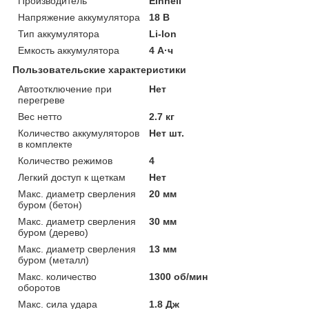
Производитель
Einhell
Напряжение аккумулятора
18 В
Тип аккумулятора
Li-Ion
Емкость аккумулятора
4 А·ч
Пользовательские характеристики
Автоотключение при
Нет
перегреве
Вес нетто
2.7 кг
Количество аккумуляторов
Нет шт.
в комплекте
Количество режимов
4
Легкий доступ к щеткам
Нет
Макс. диаметр сверления
20 мм
буром (бетон)
Макс. диаметр сверления
30 мм
буром (дерево)
Макс. диаметр сверления
13 мм
буром (металл)
Макс. количество
1300 об/мин
оборотов
Макс. сила удара
1.8 Дж