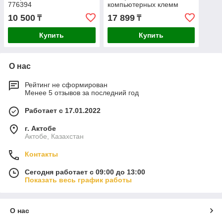
776394
компьютерных клемм
GROSS RJ11/12, RJ45
10 500
17 899
₸
₸
17719
Купить
Купить
О нас
Рейтинг не сформирован
Менее 5 отзывов за последний год
Работает с 17.01.2022
г. Актобе
Актобе, Казахстан
Контакты
Сегодня работает с 09:00 до 13:00
Показать весь график работы
О нас