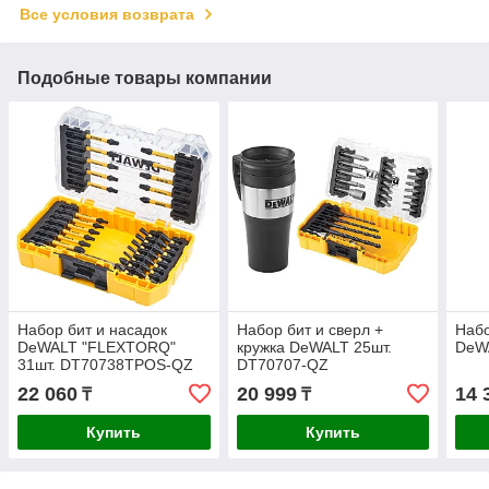
Все условия возврата
Подобные товары компании
Набор бит и насадок
Набор бит и сверл +
Набо
DeWALT "FLEXTORQ"
кружка DeWALT 25шт.
DeW
31шт. DT70738TPOS-QZ
DT70707-QZ
22 060
20 999
14 
₸
₸
Купить
Купить