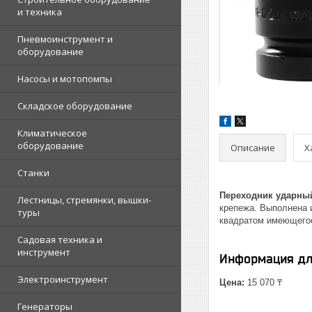
и техника
Пневмоинструмент и
оборудование
Насосы и мотопомпы
Складское оборудование
Климатическое
оборудование
Описание
Х
Станки
Переходник ударный
Лестницы, стремянки, вышки-
крепежа. Выполнена 
туры
квадратом имеющегос
Садовая техника и
инструмент
Информация дл
Электроинструмент
Цена:
15 070 ₸
Генераторы