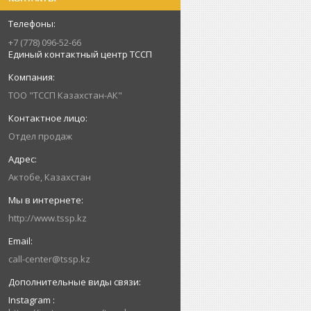
+7 (778) 096-52-66
Единый контактный центр ТССП
ТОО "ТССП Казахстан-АК"
Отдел продаж
Актобе, Казахстан
http://www.tssp.kz
call-center@tssp.kz
Instagram