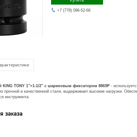
Купить
+7 (778) 096-52-66
арактеристики
 KING TONY 1">1-1/2" с шариковым фиксатором 8869P
- используетс
из прочной и качественной стали, выдерживает высокие нагрузки. Обес
я инструмента.
я заказа