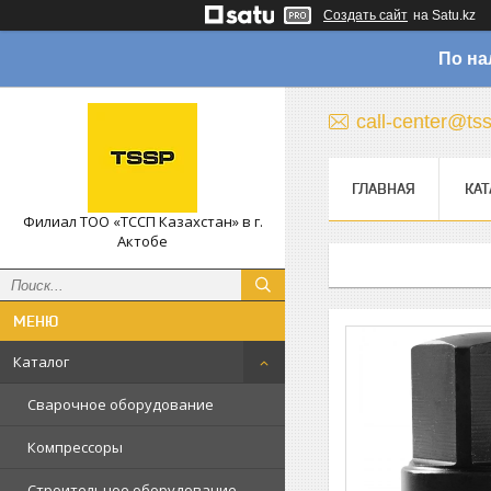
Создать сайт
на Satu.kz
По на
call-center@ts
ГЛАВНАЯ
КАТ
Филиал ТОО «ТССП Казахстан» в г.
Актобе
Каталог
Сварочное оборудование
Компрессоры
Строительное оборудование