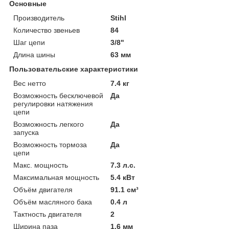
Основные
Производитель
Stihl
Количество звеньев
84
Шаг цепи
3/8"
Длина шины
63 мм
Пользовательские характеристики
Вес нетто
7.4 кг
Возможность бесключевой
Да
регулировки натяжения
цепи
Возможность легкого
Да
запуска
Возможность тормоза
Да
цепи
Макс. мощность
7.3 л.с.
Максимальная мощность
5.4 кВт
Объём двигателя
91.1 см³
Объём масляного бака
0.4 л
Тактность двигателя
2
Ширина паза
1.6 мм