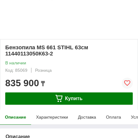
Бензопила MS 661 STIHL 63см
11440113050К63-2
В наличии
Код: 85069
Розница
835 900
₸
Купить
Описание
Характеристики
Доставка
Оплата
Усл
Описание