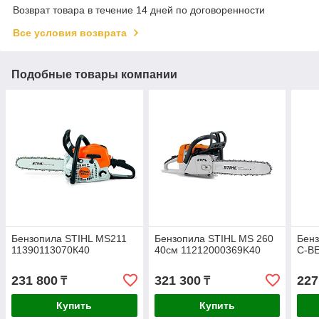
Возврат товара в течение 14 дней по договоренности
Все условия возврата
Подобные товары компании
Бензопила STIHL MS211
Бензопила STIHL MS 260
Бенз
11390113070К40
40см 11212000369K40
C-B
231 800
321 300
227
₸
₸
Купить
Купить