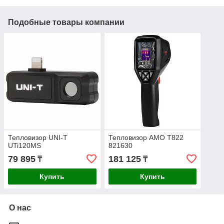
Подобные товары компании
Тепловизор UNI-T
Тепловизор AMO T822
UTi120MS
821630
79 895
181 125
₸
₸
Купить
Купить
О нас