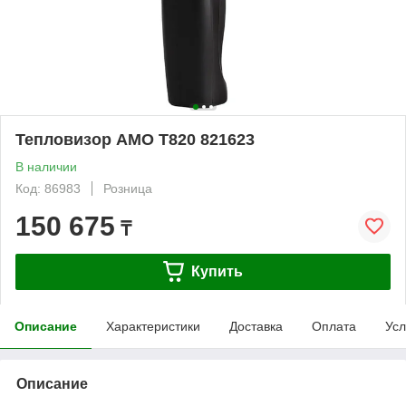
Тепловизор AMO T820 821623
В наличии
Код: 86983
Розница
150 675
₸
Купить
Описание
Характеристики
Доставка
Оплата
Усл
Описание