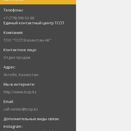
+7 (778) 096-52-66
Единый контактный центр ТССП
ТОО "ТССП Казахстан-АК"
Отдел продаж
Актобе, Казахстан
http://www.tssp.kz
call-center@tssp.kz
Instagram