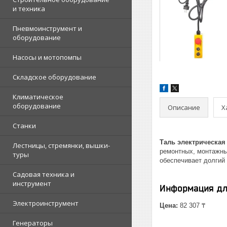
и техника
Пневмоинструмент и
оборудование
Насосы и мотопомпы
Складское оборудование
Климатическое
оборудование
Описание
Х
Станки
Таль электрическая 
Лестницы, стремянки, вышки-
ремонтных, монтажны
туры
обеспечивает долгий 
Садовая техника и
инструмент
Информация дл
Электроинструмент
Цена:
82 307 ₸
Генераторы