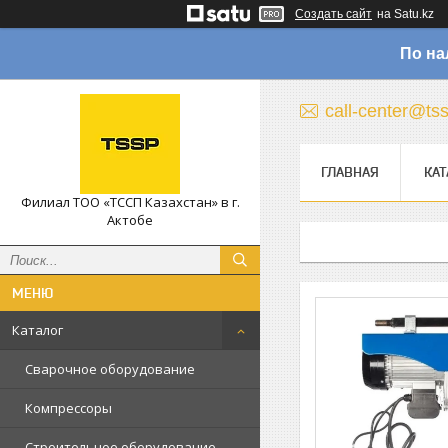
Создать сайт
на Satu.kz
По на
call-center@ts
ГЛАВНАЯ
КАТ
Филиал ТОО «ТССП Казахстан» в г.
Актобе
Каталог
Сварочное оборудование
Компрессоры
Строительное оборудование