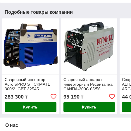
Подобные товары компании
Сварочный инвертор
Сварочный аппарат
Сва
AuroraPRO STICKMATE
инверторный Ресанта п/а
ALT
300/2 IGBT 32545
САИПА-200С 65/56
ARC-
283 300
95 190
44 
₸
₸
Купить
Купить
О нас