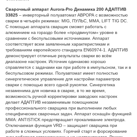
Сварочный аппарат Aurora-Pro Динамика 200 АДАПТИВ
33825
– инверторный полуавтомат АВРОРА с возможностью
сварки в четырёх режимах: MIG, ПУЛЬС, MMA, LIFT TIG DC.
С помощью аппарата сварщик сможет работать с
алюминием на гораздо более «продвинутом» уровне в
сравнении с беспульсовыми источниками. Аппарат
соответствует всем заявленным характеристикам и
требованиям европейского стандарта EN60974-1. АДАПТИВ
демонстрирует отличные результаты сварки во всём
диапазоне настроек. Источник одинаково хорошо
справляется с задачами как при работе в импульсном, так и в
беспульсовом режимах. Полуавтомат имеет полностью
синергетическое управление для настройки параметров
сварки с помощью всего одной рукоятки. Синергетика
незаменима для новичка в сварке, в то же время,
возможность ручной корректировки заводских настроек
делает АДАПТИВ незаменимым помощником
профессионального сварщика при выполнении любых
специфических сварочных задач. Аппарат оснащён функцией
ММА: ANTISTICK предотвращает прокаливание электрода.
Отключаемая функция VRD – защищает сварщика при
работе в сложных условиях. Горячий старт и форсирование
дуги работают автоматически и не настраиваются. Режим