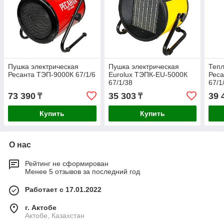
Пушка электрическая
Пушка электрическая
Тепл
Ресанта ТЭП-9000К 67/1/6
Eurolux ТЭПК-EU-5000К
Реса
67/1/38
67/1
73 390
35 303
39 
₸
₸
Купить
Купить
О нас
Рейтинг не сформирован
Менее 5 отзывов за последний год
Работает с 17.01.2022
г. Актобе
Актобе, Казахстан