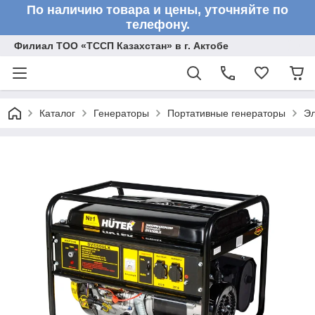
По наличию товара и цены, уточняйте по
телефону.
Филиал ТОО «ТССП Казахстан» в г. Актобе
Каталог
Генераторы
Портативные генераторы
Эл