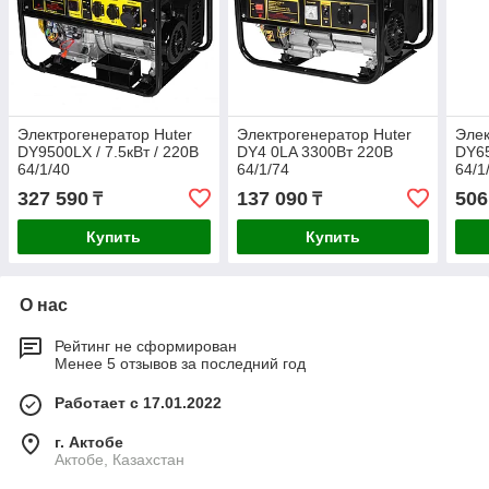
Электрогенератор Huter
Электрогенератор Huter
Элек
DY9500LХ / 7.5кВт / 220В
DY4 0LA 3300Вт 220В
DY65
64/1/40
64/1/74
64/1
327 590
137 090
506
₸
₸
Купить
Купить
О нас
Рейтинг не сформирован
Менее 5 отзывов за последний год
Работает с 17.01.2022
г. Актобе
Актобе, Казахстан