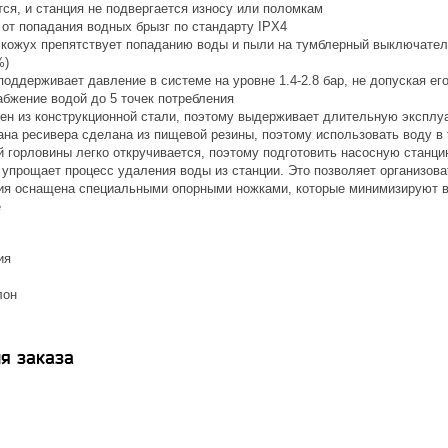
ся, и станция не подвергается износу или поломкам
от попадания водных брызг по стандарту IPX4
кожух препятствует попаданию воды и пыли на тумблерный выключатель
%)
поддерживает давление в системе на уровне 1.4-2.8 бар, не допуская е
абжение водой до 5 точек потребления
ен из конструкционной стали, поэтому выдерживает длительную эксплу
на ресивера сделана из пищевой резины, поэтому использовать воду в 
 горловины легко откручивается, поэтому подготовить насосную станци
упрощает процесс удаления воды из станции. Это позволяет организоват
ия оснащена специальными опорными ножками, которые минимизируют ви
е
ия
лон
я заказа