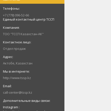
+7 (778) 096-52-66
Единый контактный центр ТССП
ТОО "ТССП Казахстан-АК"
Отдел продаж
Актобе, Казахстан
http://www.tssp.kz
call-center@tssp.kz
Instagram