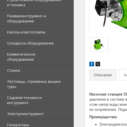
и техника
Пневмоинструмент и
оборудование
Насосы и мотопомпы
Складское оборудование
Климатическое
оборудование
Станки
Описание
Х
Лестницы, стремянки, вышки-
туры
Насосная станция С
Садовая техника и
давления в системе 
инструмент
этом напор воды може
ее потребления. Пода
Электроинструмент
Преимущества:
Генераторы
Электродвигате