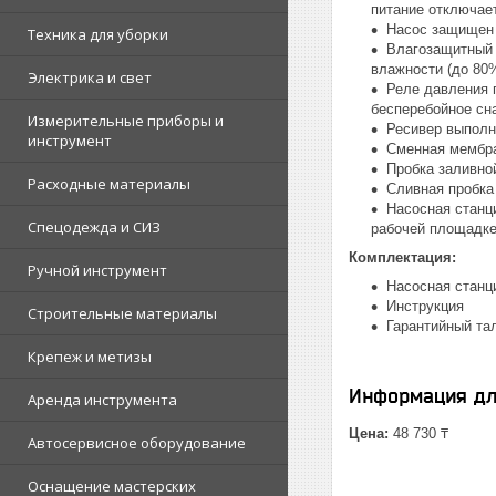
питание отключает
Насос защищен 
Техника для уборки
Влагозащитный 
влажности (до 80
Электрика и свет
Реле давления 
бесперебойное сн
Измерительные приборы и
Ресивер выполн
инструмент
Сменная мембра
Пробка заливной
Расходные материалы
Сливная пробка 
Насосная станц
Спецодежда и СИЗ
рабочей площадк
Комплектация:
Ручной инструмент
Насосная станц
Инструкция
Строительные материалы
Гарантийный та
Крепеж и метизы
Информация дл
Аренда инструмента
Цена:
48 730 ₸
Автосервисное оборудование
Оснащение мастерских