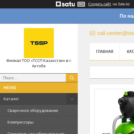
Создать сайт
на Satu.kz
По на
call-center@ts
ГЛАВНАЯ
КАТ
Филиал ТОО «ТССП Казахстан» в г.
Актобе
Каталог
Сварочное оборудование
Компрессоры
Строительное оборудование