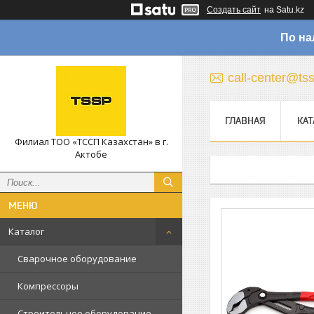
Создать сайт
на Satu.kz
По на
call-center@ts
ГЛАВНАЯ
КАТ
Филиал ТОО «ТССП Казахстан» в г.
Актобе
Каталог
Сварочное оборудование
Компрессоры
Строительное оборудование