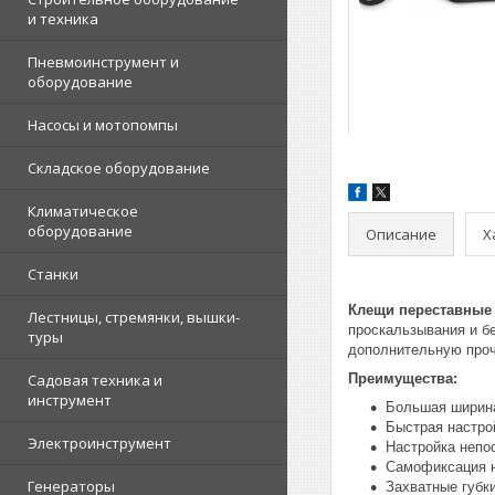
и техника
Пневмоинструмент и
оборудование
Насосы и мотопомпы
Складское оборудование
Климатическое
оборудование
Описание
Х
Станки
Клещи переставные 
Лестницы, стремянки, вышки-
проскальзывания и б
туры
дополнительную проч
Садовая техника и
Преимущества:
инструмент
Большая ширина
Быстрая настро
Электроинструмент
Настройка непо
Самофиксация на
Генераторы
Захватные губк