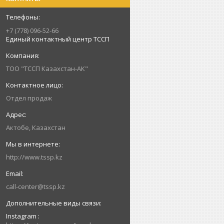
+7 (778) 096-52-66
Единый контактный центр ТССП
ТОО "ТССП Казахстан-АК"
Отдел продаж
Актобе, Казахстан
http://www.tssp.kz
call-center@tssp.kz
Instagram