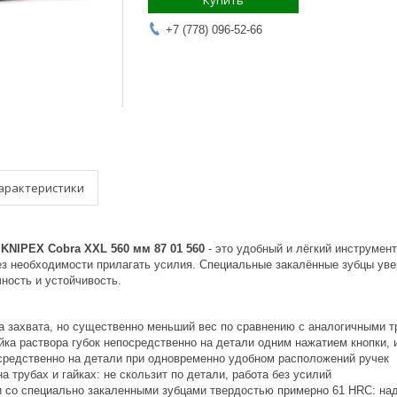
Купить
+7 (778) 096-52-66
арактеристики
KNIPEX Cobra XXL 560 мм 87 01 560
- это удобный и лёгкий инструме
ез необходимости прилагать усилия. Специальные закалённые зубцы уве
ность и устойчивость.
 захвата, но существенно меньший вес по сравнению с аналогичными 
йка раствора губок непосредственно на детали одним нажатием кнопки
средственно на детали при одновременно удобном расположений ручек
 трубах и гайках: не скользит по детали, работа без усилий
и со специально закаленными зубцами твердостью примерно 61 HRC: на