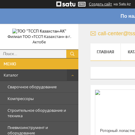
Создать сайт
на Satu.kz
По на
call-center@ts
Филиал ТОО «ТССП Казахстан» в г.
Актобе
ГЛАВНАЯ
КАТ
Каталог
Сварочное оборудование
Компрессоры
Строительное оборудование и
техника
Пневмоинструмент и
оборудование