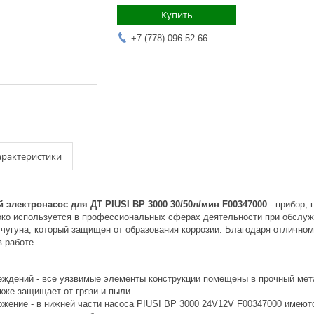
Купить
+7 (778) 096-52-66
арактеристики
 электронасос для ДТ PIUSI BP 3000 30/50л/мин F00347000
- прибор, 
ко используется в профессиональных сферах деятельности при обслужи
 чугуна, который защищен от образования коррозии. Благодаря отлично
 работе.
еждений - все уязвимые элементы конструкции помещены в прочный мет
кже защищает от грязи и пыли
ожение - в нижней части насоса PIUSI BP 3000 24V12V F00347000 имеют