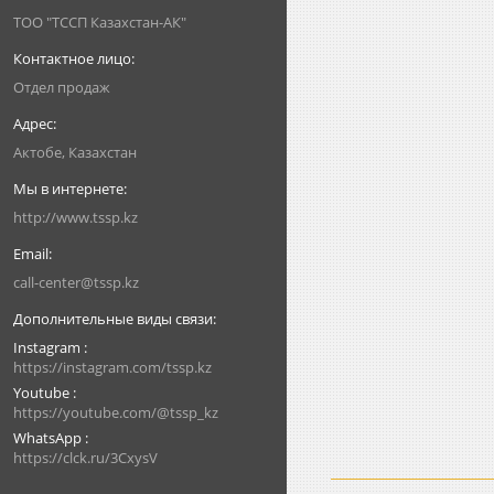
ТОО "ТССП Казахстан-АК"
Отдел продаж
Актобе, Казахстан
http://www.tssp.kz
call-center@tssp.kz
Instagram
https://instagram.com/tssp.kz
Youtube
https://youtube.com/@tssp_kz
WhatsApp
https://clck.ru/3CxysV