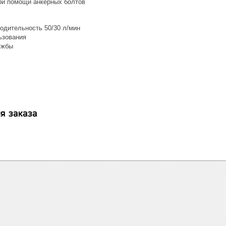
ри помощи анкерных болтов
одительность 50/30 л/мин
ьзования
ужбы
я заказа