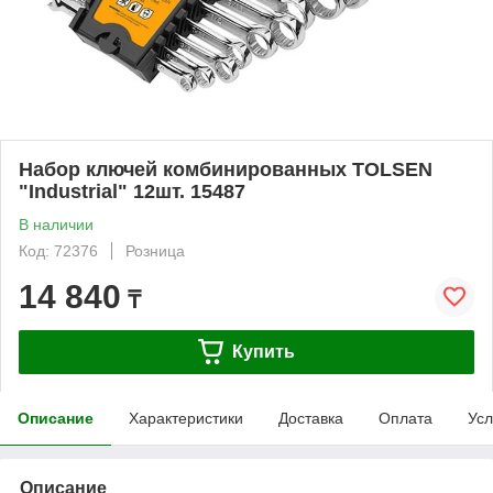
Набор ключей комбинированных TOLSEN
"Industrial" 12шт. 15487
В наличии
Код: 72376
Розница
14 840
₸
Купить
Описание
Характеристики
Доставка
Оплата
Усл
Описание