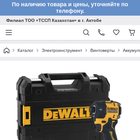
По наличию товара и цены, уточняйте по
телефону.
Филиал ТОО «ТССП Казахстан» в г. Актобе
Каталог
Электроинструмент
Винтоверты
Аккумул