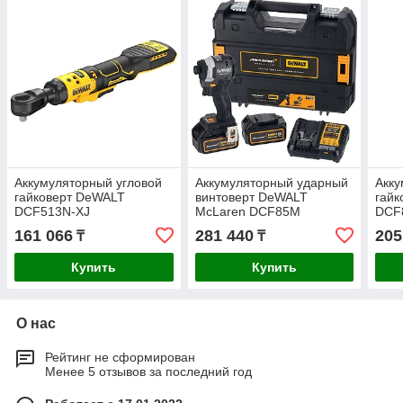
Аккумуляторный угловой
Аккумуляторный ударный
Акк
гайковерт DeWALT
винтоверт DeWALT
гайк
DCF513N-XJ
McLaren DCF85M
DCF
DCF85MP2T-QW
161 066
281 440
205
₸
₸
Купить
Купить
О нас
Рейтинг не сформирован
Менее 5 отзывов за последний год