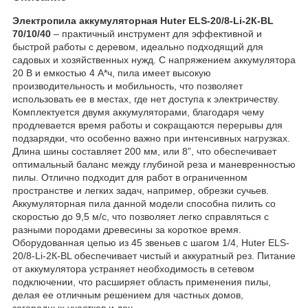
Электропила аккумуляторная Huter ELS-20/8-Li-2К-BL
70/10/40
– практичный инструмент для эффективной и
быстрой работы с деревом, идеально подходящий для
садовых и хозяйственных нужд. С напряжением аккумулятора
20 В и емкостью 4 А*ч, пила имеет высокую
производительность и мобильность, что позволяет
использовать ее в местах, где нет доступа к электричеству.
Комплектуется двумя аккумуляторами, благодаря чему
продлевается время работы и сокращаются перерывы для
подзарядки, что особенно важно при интенсивных нагрузках.
Длина шины составляет 200 мм, или 8”, что обеспечивает
оптимальный баланс между глубиной реза и маневренностью
пилы. Отлично подходит для работ в ограниченном
пространстве и легких задач, например, обрезки сучьев.
Аккумуляторная пила данной модели способна пилить со
скоростью до 9,5 м/с, что позволяет легко справляться с
разными породами древесины за короткое время.
Оборудованная цепью из 45 звеньев с шагом 1/4, Huter ELS-
20/8-Li-2К-BL обеспечивает чистый и аккуратный рез. Питание
от аккумулятора устраняет необходимость в сетевом
подключении, что расширяет область применения пилы,
делая ее отличным решением для частных домов,
загородных участков и дач.