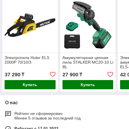
Электропила Huter ELS
Аккумуляторная цепная
Эле
2000P 70/10/3
пила STALKER MC20-10 Li
акку
BL
ELS-
37 290
27 900
42 
₸
₸
Купить
Купить
О нас
Рейтинг не сформирован
Менее 5 отзывов за последний год
Работает с 17.01.2022