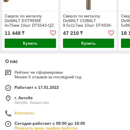
Сверло по металлу
Сверло по металлу
Свер
DeWALT EXTREME
DeWALT COBALT
DeW
4x75мм 10шт. DT5543-QZ
8.5x117мм 10шт. DT4939-
5x8
QZ
11 448
47 210
18 
₸
₸
Купить
Купить
О нас
Рейтинг не сформирован
Менее 5 отзывов за последний год
Работает с 17.01.2022
г. Актобе
Актобе, Казахстан
Контакты
Сегодня работает с 09:00 до 18:00
Показать весь график работы