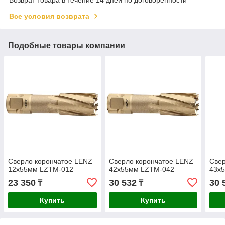
Все условия возврата
Подобные товары компании
Сверло корончатое LENZ
Сверло корончатое LENZ
Свер
12х55мм LZTM-012
42х55мм LZTM-042
43х
23 350
30 532
30 
₸
₸
Купить
Купить