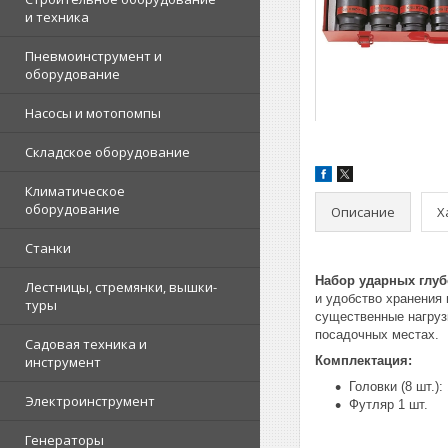
и техника
Пневмоинструмент и
оборудование
Насосы и мотопомпы
Складское оборудование
Климатическое
оборудование
Описание
Х
Станки
Набор ударных глуб
Лестницы, стремянки, вышки-
и удобство хранения 
туры
существенные нагруз
посадочных местах.
Садовая техника и
инструмент
Комплектация:
Головки (8 шт.): 1
Электроинструмент
Футляр 1 шт.
Генераторы