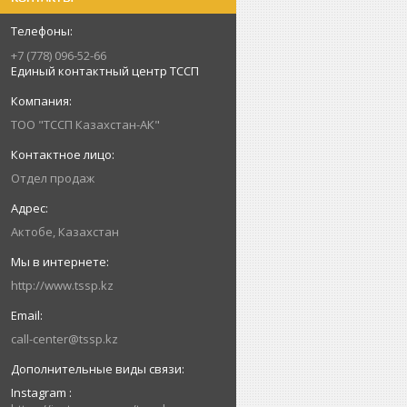
+7 (778) 096-52-66
Единый контактный центр ТССП
ТОО "ТССП Казахстан-АК"
Отдел продаж
Актобе, Казахстан
http://www.tssp.kz
call-center@tssp.kz
Instagram