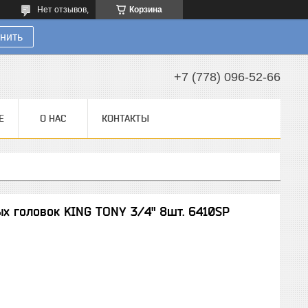
Нет отзывов,
Корзина
нить
+7 (778) 096-52-66
Е
О НАС
КОНТАКТЫ
х головок KING TONY 3/4" 8шт. 6410SP