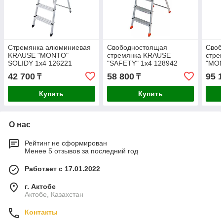
Стремянка алюминиевая
Свободностоящая
Сво
KRAUSE "MONTO"
стремянка KRAUSE
стр
SOLIDY 1х4 126221
"SAFETY" 1х4 128942
"MO
128
42 700
58 800
95 
₸
₸
Купить
Купить
О нас
Рейтинг не сформирован
Менее 5 отзывов за последний год
Работает с 17.01.2022
г. Актобе
Актобе, Казахстан
Контакты