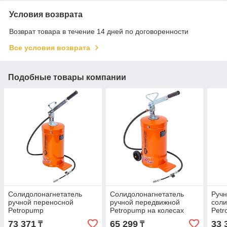
Условия возврата
Возврат товара в течение 14 дней по договоренности
Все условия возврата
Подобные товары компании
Солидолонагнетатель
Солидолонагнетатель
Руч
ручной переносной
ручной передвижной
соли
Petropump
Petropump на колесах
Petr
профессиональный 16кг
профессиональный 16кг
верс
73 371
65 299
33 
₸
₸
PP210009
PP210010
PP2