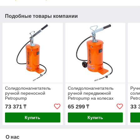
Подобные товары компании
Солидолонагнетатель
Солидолонагнетатель
Руч
ручной переносной
ручной передвижной
соли
Petropump
Petropump на колесах
Petr
профессиональный 16кг
профессиональный 16кг
верс
73 371
65 299
33 
₸
₸
PP210009
PP210010
PP2
Купить
Купить
О нас