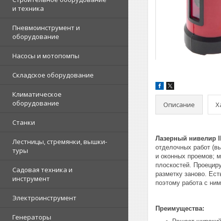
и техника
Пневмоинструмент и
оборудование
Насосы и мотопомпы
Складское оборудование
Климатическое
оборудование
Описание
Х
Станки
Лазерный нивелир IN
Лестницы, стремянки, вышки-
отделочных работ (в
туры
и оконных проемов; м
плоскостей. Проецир
Садовая техника и
разметку заново. Ест
инструмент
поэтому работа с ним
Электроинструмент
Преимущества:
Генераторы