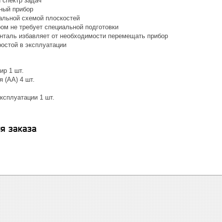
 спектр задач
ный прибор
льной схемой плоскостей
ром не требует специальной подготовки
онталь избавляет от необходимости перемещать прибор
остой в эксплуатации
ир 1 шт.
 (AA) 4 шт.
ксплуатации 1 шт.
я заказа