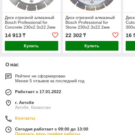
Диск отрезной алмазный
Диск отрезной алмазный
Диск
Bosch Professional for
Bosch Professional for
Cuto
Concrete 230x2.3x22.2мм
Stone 230x2.3x22.2мм
300х
2608602200
2608602601
48T 
14 913
22 302
16 
₸
₸
Купить
Купить
О нас
Рейтинг не сформирован
Менее 5 отзывов за последний год
Работает с 17.01.2022
г. Актобе
Актобе, Казахстан
Контакты
Сегодня работает с 09:00 до 13:00
Показать весь график работы