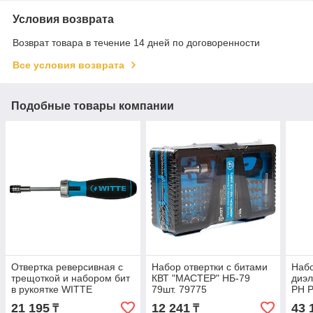
Условия возврата
Возврат товара в течение 14 дней по договоренности
Все условия возврата
Подобные товары компании
Отвертка реверсивная с
Набор отвертки с битами
Наб
трещоткой и набором бит
КВТ "МАСТЕР" НБ-79
диэл
в рукоятке WITTE
79шт. 79775
PH P
BITDRIVE Ratchet
SMA
21 195
12 241
43 
₸
₸
468021000