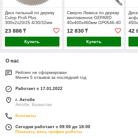
Диск пильный по дереву
Сверло Левиса по дереву
Диск
Cutop Profi Plus
винтовоеное GEPARD
асф
300х2х20/25.4/30/32мм
40x400x460мм GP0546-40
450x
36T 75-30096Т
23 886
12 830
42 
₸
₸
Купить
Купить
О нас
Рейтинг не сформирован
Менее 5 отзывов за последний год
Работает с 17.01.2022
г. Актобе
Актобе, Казахстан
Контакты
Сегодня работает с 09:00 до 18:00
Показать весь график работы