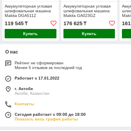
Аккумуляторная угловая
Аккумуляторная угловая
Акку
шлифовальная машина
шлифовальная машина
шли
Makita DGA511Z
Makita GA023GZ
Mak
119 545
176 625
161
₸
₸
Купить
Купить
О нас
Рейтинг не сформирован
Менее 5 отзывов за последний год
Работает с 17.01.2022
г. Актобе
Актобе, Казахстан
Контакты
Сегодня работает с 09:00 до 18:00
Показать весь график работы