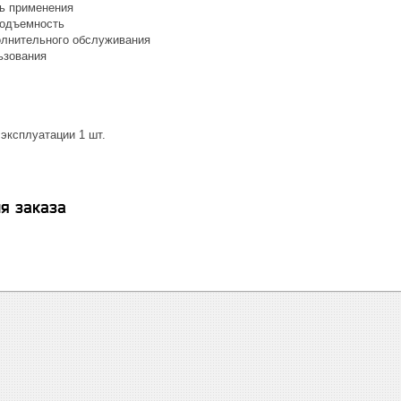
ь применения
подъемность
олнительного обслуживания
ьзования
эксплуатации 1 шт.
я заказа