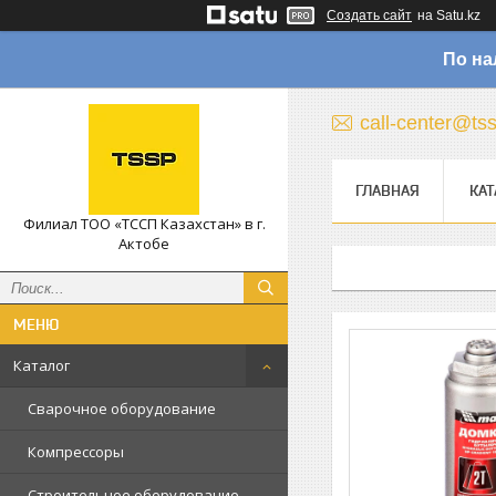
Создать сайт
на Satu.kz
По на
call-center@ts
ГЛАВНАЯ
КАТ
Филиал ТОО «ТССП Казахстан» в г.
Актобе
Каталог
Сварочное оборудование
Компрессоры
Строительное оборудование