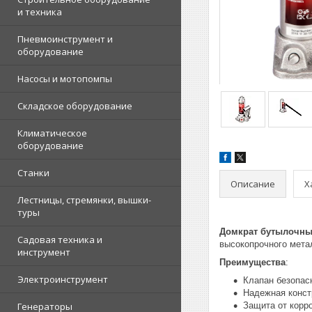
и техника
Пневмоинструмент и
оборудование
Насосы и мотопомпы
Складское оборудование
Климатическое
оборудование
Станки
Описание
Х
Лестницы, стремянки, вышки-
туры
Домкрат бутылочный
Садовая техника и
высокопрочного мета
инструмент
Преимущества
:
Электроинструмент
Клапан безопас
Надежная конст
Генераторы
Защита от корр