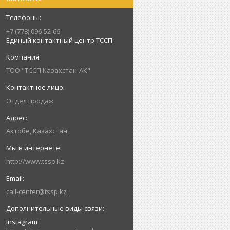
+7 (778) 096-52-66
Единый контактный центр ТССП
ТОО "ТССП Казахстан-АК"
Отдел продаж
Актобе, Казахстан
http://www.tssp.kz
call-center@tssp.kz
Instagram