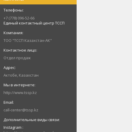
+7 (778) 096-52-66
Единый контактный центр ТССП
ТОО "ТССП Казахстан-АК"
Отдел продаж
Актобе, Казахстан
http://www.tssp.kz
call-center@tssp.kz
Instagram