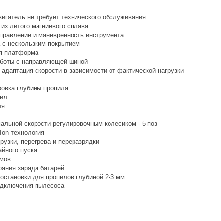
игатель не требует технического обслуживания
 из литого магниевого сплава
правление и маневренность инструмента
а с нескользким покрытием
ая платформа
аботы с направляющей шиной
 адаптация скорости в зависимости от фактической нагрузки
ровка глубины пропила
пил
ля
мальной скорости регулировочным колесиком - 5 поз
Ion технология
рузки, перегрева и переразрядки
айного пуска
имов
ояния заряда батарей
 остановки для пропилов глубиной 2-3 мм
одключения пылесоса