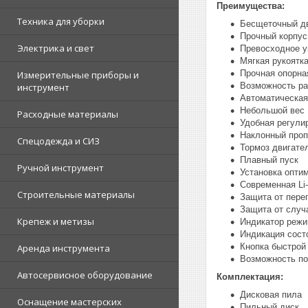
Преимущества:
Техника для уборки
Бесщеточный дв
Прочный корпус
Электрика и свет
Превосходное у
Мягкая рукоятк
Прочная опорн
Измерительные приборы и
Возможность р
инструмент
Автоматическая
Небольшой вес
Расходные материалы
Удобная регули
Наклонный про
Спецодежда и СИЗ
Тормоз двигате
Плавный пуск
Ручной инструмент
Установка опти
Современная Li-
Строительные материалы
Защита от перег
Защита от случ
Крепеж и метизы
Индикатор реж
Индикация сост
Кнопка быстрой
Аренда инструмента
Возможность п
Автосервисное оборудование
Комплектация:
Дисковая пила
Оснащение мастерских
Пильный диск