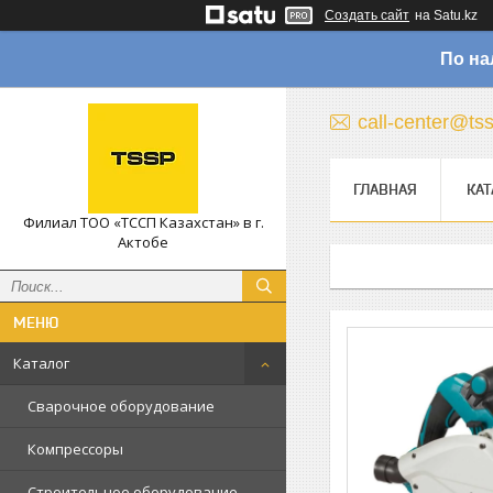
Создать сайт
на Satu.kz
По на
call-center@ts
ГЛАВНАЯ
КАТ
Филиал ТОО «ТССП Казахстан» в г.
Актобе
Каталог
Сварочное оборудование
Компрессоры
Строительное оборудование