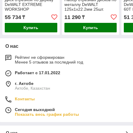
DeWALT EXTREME
металлу DeWALT
DeW
WORKSHOP
125х1х22.2мм 25шт.
60T
305х2.2х30мм DT4331-QZ
DT20594-QZ
55 734
11 290
51 
₸
₸
Купить
Купить
О нас
Рейтинг не сформирован
Менее 5 отзывов за последний год
Работает с 17.01.2022
г. Актобе
Актобе, Казахстан
Контакты
Сегодня выходной
Показать весь график работы
О нас