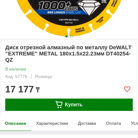
Диск отрезной алмазный по металлу DeWALT
"EXTREME" METAL 180х1.5х22.23мм DT40254-
QZ
В наличии
Код: 57776
Розница
17 177
₸
Купить
Описание
Характеристики
Доставка
Оплата
Усл