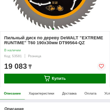
Пильный диск по дереву DeWALT "EXTREME
RUNTIME" T60 190x30мм DT99564-QZ
В наличии
Код: 53581
Розница
19 083
₸
Купить
Описание
Характеристики
Доставка
Оплата
Усл
Описание