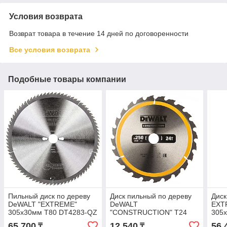
Условия возврата
Возврат товара в течение 14 дней по договоренности
Все условия возврата
Подобные товары компании
Пильный диск по дереву
Диск пильный по дереву
Дис
DeWALT "EXTREME"
DeWALT
EXT
305x30мм T80 DT4283-QZ
"CONSTRUCTION" T24
305
250х30мм DT1956-QZ
65 700
12 540
56 
₸
₸