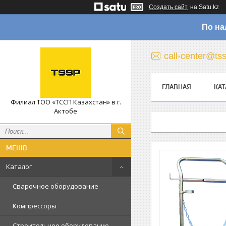
Создать сайт
на Satu.kz
По на
call-center@ts
ГЛАВНАЯ
КАТ
Филиал ТОО «ТССП Казахстан» в г.
Актобе
Каталог
Сварочное оборудование
Компрессоры
Строительное оборудование