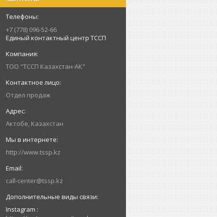
+7 (778) 096-52-66
Единый контактный центр ТССП
ТОО "ТССП Казахстан-АК"
Отдел продаж
Актобе, Казахстан
http://www.tssp.kz
call-center@tssp.kz
Instagram