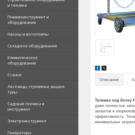
и техника
Пневмоинструмент и
оборудование
Насосы и мотопомпы
Складское оборудование
Климатическое
оборудование
Станки
Описание
Х
Лестницы, стремянки, вышки-
туры
Тележка под бочку 
Садовая техника и
даже полностью запо
инструмент
захватов и опорнопо
эффективность. Теле
Электроинструмент
минимальных затрата
Генераторы