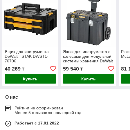
Ящик для инструмента
Ящик для инструмента с
Рюкз
DeWalt TSTAK DWST1-
колесами для модульной
McL
70706
системы хранения DeWalt
TSTAK 2.0 DWST83347-1
40 269
59 540
81 
₸
₸
Купить
Купить
О нас
Рейтинг не сформирован
Менее 5 отзывов за последний год
Работает с 17.01.2022