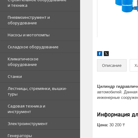
и техника
Пневмоинструмент и
оборудование
Насосы и мотопомпы
Складское оборудование
Климатическое
оборудование
Описание
Х
Станки
Цилиндр гидравличес
Лестницы, стремянки, вышки-
автомобилей. Данная
туры
инженерные сооружен
Садовая техника и
инструмент
Информация дл
Электроинструмент
Цена:
30 200 ₸
Генераторы