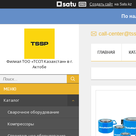
Создать сайт
на Satu.kz
По на
call-center@ts
ГЛАВНАЯ
КАТ
Филиал ТОО «ТССП Казахстан» в г.
Актобе
Каталог
Сварочное оборудование
Компрессоры
Строительное оборудование