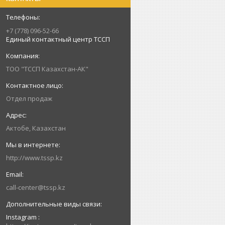
+7 (778) 096-52-66
Единый контактный центр ТССП
ТОО "ТССП Казахстан-АК"
Отдел продаж
Актобе, Казахстан
http://www.tssp.kz
call-center@tssp.kz
Instagram