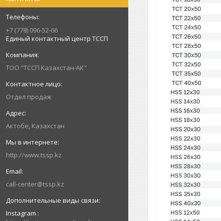
+7 (778) 096-52-66
Единый контактный центр ТССП
ТОО "ТССП Казахстан-АК"
Отдел продаж
Актобе, Казахстан
http://www.tssp.kz
call-center@tssp.kz
Instagram