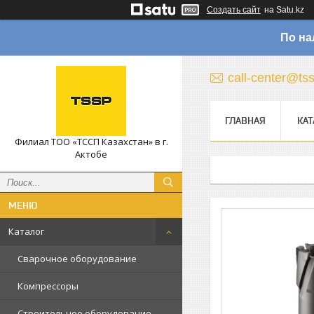
Создать сайт
на Satu.kz
По на
call-center@ts
ГЛАВНАЯ
КАТ
Филиал ТОО «ТССП Казахстан» в г.
Актобе
Каталог
Сварочное оборудование
Компрессоры
Строительное оборудование