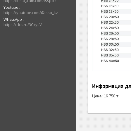
https://instagram.com/tssp.kz
Youtube
https://youtube.com/@tssp_kz
WhatsApp
https://clck.ru/3CxysV
Информация дл
Цена:
16 750 ₸