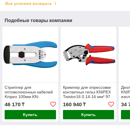
Все условия возврата
Подобные товары компании
Стриппер для
Кримпер для опрессовки
Диэл
оптоволоконных кабелей
контактных гильз KNIPEX
KNIP
Knipex 100мм KN-
Twistor16 0.14-16 мм² 97
изол
1285110SB
53 18 SB
46 170
160 940
34 
₸
₸
Купить
Купить