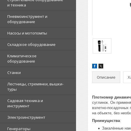
и техника
Пневмоинструмент и
оборудование
Насосы и мотопомпы
Складское оборудование
Климатическое
оборудование
Станки
Описание
Х
Лестницы, стремянки, вышки-
туры
Плотномер динамиче
Садовая техника и
суглинок. Он примен
инструмент
взлетно-посадочных п
на объекте, без необ
Электроинструмент
Преимущества
:
Генераторы
Закалённые нак