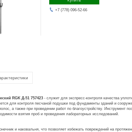
Купить
+7 (778) 096-52-66
арактеристики
ский RGK Д-51 757423
- служит для экспресс-контроля качества уплотн
яется для контроля песчаной подушки под фундаменты зданий и сооруже
олос, а также при проведении работ по благоустройству. Инструмент п
ходимости взятия проб и проведения лабораторных исследований.
онечник и наковальня, что позволяет избежать повреждений на протяжен