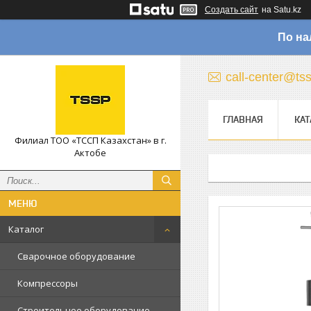
Создать сайт
на Satu.kz
По на
call-center@ts
ГЛАВНАЯ
КАТ
Филиал ТОО «ТССП Казахстан» в г.
Актобе
Каталог
Сварочное оборудование
Компрессоры
Строительное оборудование