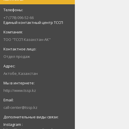
+7 (778) 096-52-66
Единый контактный центр ТССП
ТОО "ТССП Казахстан-АК"
Отдел продаж
Актобе, Казахстан
http://www.tssp.kz
call-center@tssp.kz
Instagram