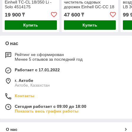
Einhell TC-CL 18/350 Li -
чиститель садовых
возд
Solo 4514175
дорожек Einhell GC-CC 18
LB 3
Li-Solo 3424050
343
19 900
47 600
99 
₸
₸
Купить
Купить
О нас
Рейтинг не сформирован
Менее 5 отзывов за последний год
Работает с 17.01.2022
г. Актобе
Актобе, Казахстан
Контакты
Сегодня работает с 09:00 до 18:00
Показать весь график работы
О нас