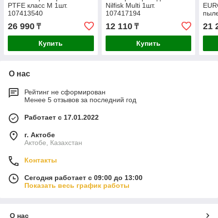
PTFE класс М 1шт.
Nilfisk Multi 1шт.
EUR
107413540
107417194
пыле
33/A
26 990
12 110
21 
₸
₸
Купить
Купить
О нас
Рейтинг не сформирован
Менее 5 отзывов за последний год
Работает с 17.01.2022
г. Актобе
Актобе, Казахстан
Контакты
Сегодня работает с 09:00 до 13:00
Показать весь график работы
О нас