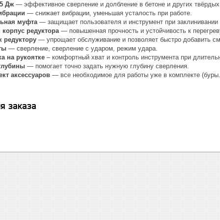
 5 Дж
— эффективное сверление и долбление в бетоне и других твёрдых
вибрации
— снижает вибрации, уменьшая усталость при работе.
льная муфта
— защищает пользователя и инструмент при заклинивании 
 корпус редуктора
— повышенная прочность и устойчивость к перегрев
 к редуктору
— упрощает обслуживание и позволяет быстро добавить см
оты
— сверление, сверление с ударом, режим удара.
ка на рукоятке
– комфортный хват и контроль инструмента при длительн
 глубины
— помогает точно задать нужную глубину сверления.
кт аксессуаров
— все необходимое для работы уже в комплекте (буры. 
я заказа