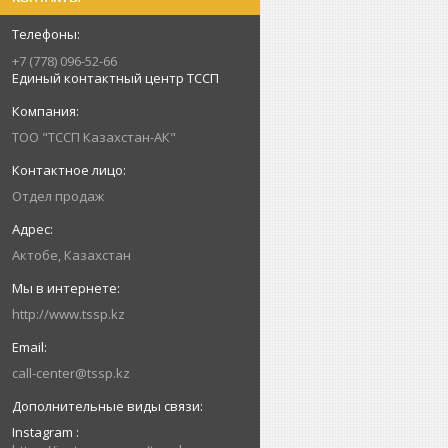
+7 (778) 096-52-66
Единый контактный центр ТССП
ТОО "ТССП Казахстан-АК"
Отдел продаж
Актобе, Казахстан
http://www.tssp.kz
call-center@tssp.kz
Instagram