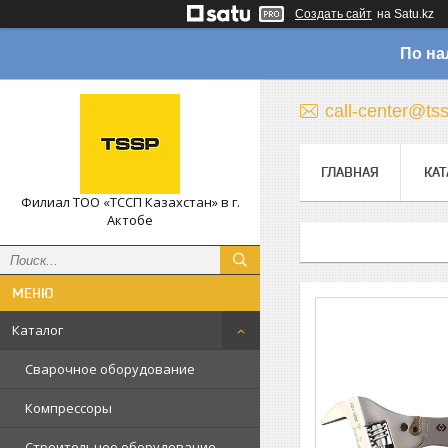
Создать сайт
на Satu.kz
По на
call-center@ts
ГЛАВНАЯ
КАТ
Филиал ТОО «ТССП Казахстан» в г.
Актобе
Каталог
Сварочное оборудование
Компрессоры
Строительное оборудование