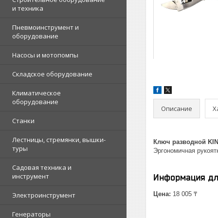
и техника
Пневмоинструмент и
оборудование
Насосы и мотопомпы
Складское оборудование
Климатическое
оборудование
Описание
Х
Станки
Лестницы, стремянки, вышки-
Ключ разводной KI
туры
Эргономичная рукоятк
Садовая техника и
инструмент
Информация дл
Цена:
18 005 ₸
Электроинструмент
Генераторы